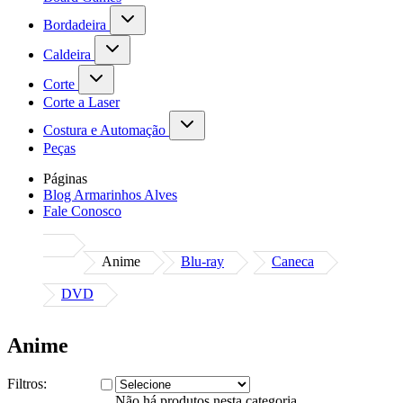
Bordadeira
Caldeira
Corte
Corte a Laser
Costura e Automação
Peças
Páginas
Blog Armarinhos Alves
Fale Conosco
Anime
Blu-ray
Caneca
DVD
Anime
Filtros:
Não há produtos nesta categoria