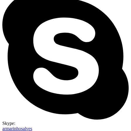
Skype:
armarinhosalves