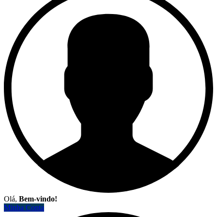
Olá,
Bem-vindo!
Minha Conta