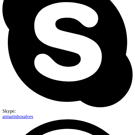
Skype:
armarinhosalves