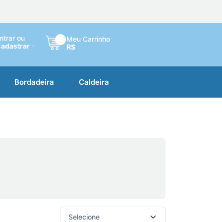
ntrar ou
Meu Carrinho
adastrar
R$
Bordadeira
Caldeira