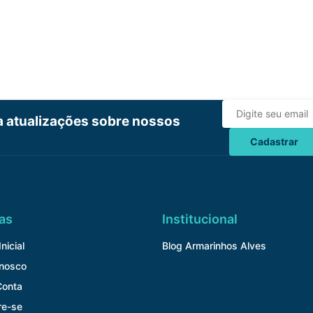
ba atualizações sobre nossos
Cadastrar
as
Institucional
nicial
Blog Armarinhos Alves
onosco
Conta
re-se