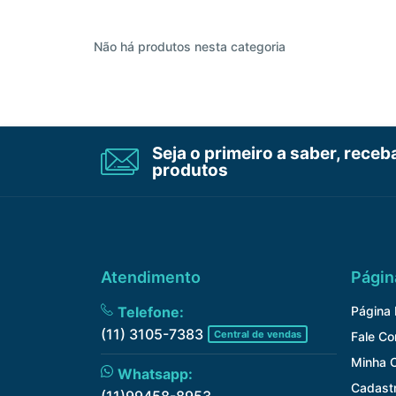
Não há produtos nesta categoria
Seja o primeiro a saber, rece
produtos
Atendimento
Págin
Telefone:
Página I
(11) 3105-7383
Central de vendas
Fale C
Minha 
Whatsapp:
Cadast
(11)99458-8953