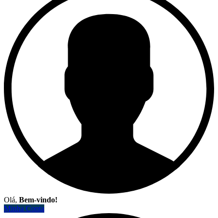
Olá,
Bem-vindo!
Minha Conta