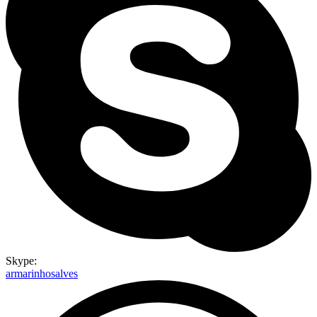
Skype:
armarinhosalves