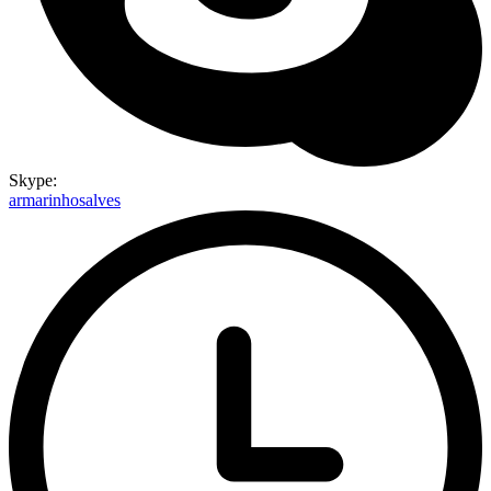
Skype:
armarinhosalves